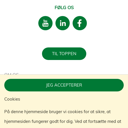
FØLG OS
TIL TOPPEN
OM OS
JEG ACCEPTERER
KARRIERE
Cookies
BÆREDYGTIGHED
På denne hjemmeside bruger vi cookies for at sikre, at
KONTAKT
hjemmesiden fungerer godt for dig. Ved at fortsætte med at
KONGAMEK-KONCERNEN