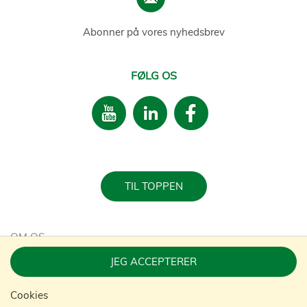
Abonner på vores nyhedsbrev
FØLG OS
TIL TOPPEN
OM OS
JEG ACCEPTERER
KARRIERE
Cookies
BÆREDYGTIGHED